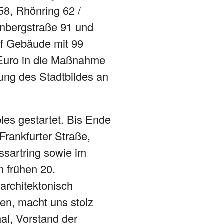
58, Rhönring 62 /
enbergstraße 91 und
ünf Gebäude mit 99
 Euro in die Maßnahme
ung des Stadtbildes an
es gestartet. Bis Ende
Frankfurter Straße,
sartring sowie im
m frühen 20.
architektonisch
en, macht uns stolz
al, Vorstand der