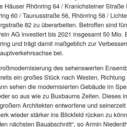
e Häuser Rhönring 64 / Kranichsteiner Straße 
ing 60 / Taunusstraße 56, Rhönring 58 / Licht
rgstraße 82 zu überarbeiten. Betroffen sind f
in AG investiert bis 2021 insgesamt 50 Mio.
ing und trägt damit maßgeblich zur Verbesser
 Hauptverkehrsachse bei.
 Großmodernisierung des sehenswerten Ensembl
reits ein großes Stück nach Westen, Richtung 
ann sehen die modernisierten Gebäude im Spes
eder so aus wie zu Buxbaums Zeiten. Dieses i
großem Architekten entworfene und seinerzeit 
k wieder stärker ins Blickfeld rücken zu könn
den nächsten Bauabschnitt“, so Armin Niedenth