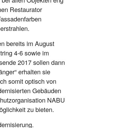
en Restaurator
 Fassadenfarben
 erstrahlen.
n bereits im August
tring 4-6 sowie im
esende 2017 sollen dann
änger“ erhalten sie
ch somit optisch von
dernisierten Gebäuden
schutzorganisation NABU
glichkeit zu bieten.
ernisierung.