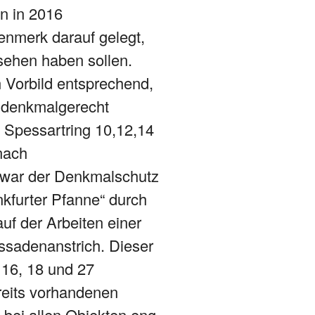
n in 2016
enmerk darauf gelegt,
sehen haben sollen.
 Vorbild entsprechend,
 denkmalgerecht
 Spessartring 10,12,14
nach
 war der Denkmalschutz
kfurter Pfanne“ durch
uf der Arbeiten einer
ssadenanstrich. Dieser
 16, 18 und 27
reits vorhandenen
 bei allen Objekten eng