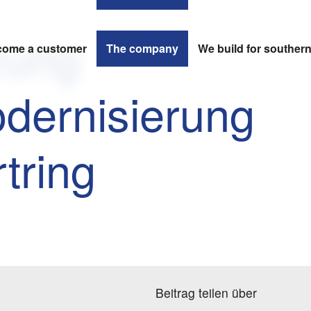
zung
ome a customer
The company
We build for souther
dernisierung
tring
Beitrag teilen über