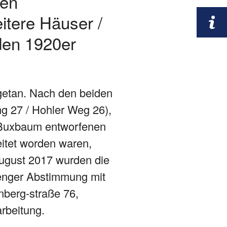
den
itere Häuser /
den 1920er
getan. Nach den beiden
g 27 / Hohler Weg 26),
t Buxbaum entworfenen
itet worden waren,
ugust 2017 wurden die
 enger Abstimmung mit
nberg-straße 76,
arbeitung.