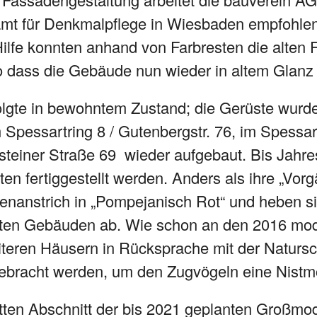
mt für Denkmalpflege in Wiesbaden empfohlen
ilfe konnten anhand von Farbresten die alten
so dass die Gebäude nun wieder in altem Glanz
olgte in bewohntem Zustand; die Gerüste wurde
m Spessartring 8 / Gutenbergstr. 76, im Spessar
hsteiner Straße 69 wieder aufgebaut. Bis Jahr
en fertiggestellt werden. Anders als ihre „Vorg
enanstrich in „Pompejanisch Rot“ und heben si
erten Gebäuden ab. Wie schon an den 2016 mo
eiteren Häusern in Rücksprache mit der Natur
bracht werden, um den Zugvögeln eine Nistmö
tten Abschnitt der bis 2021 geplanten Großmod