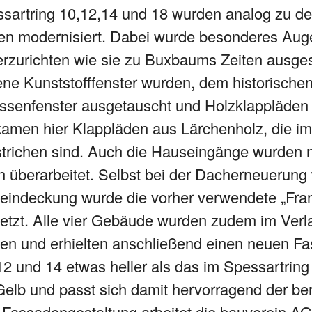
ssartring 10,12,14 und 18 wurden analog zu de
den modernisiert. Dabei wurde besonderes Aug
erzurichten wie sie zu Buxbaums Zeiten ausge
ne Kunststofffenster wurden, dem historischen
ssenfenster ausgetauscht und Holzklappläden
kamen hier Klappläden aus Lärchenholz, die im
trichen sind. Auch die Hauseingänge wurden 
überarbeitet. Selbst bei der Dacherneuerung
eindeckung wurde die vorher verwendete „Fran
etzt. Alle vier Gebäude wurden zudem im Verla
en und erhielten anschließend einen neuen Fa
 12 und 14 etwas heller als das im Spessartring
lb und passt sich damit hervorragend der be
 Fassadengestaltung arbeitet die bauverein AG