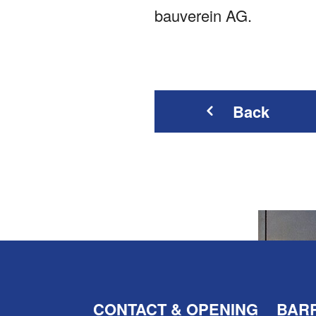
bauverein AG.
Back
CONTACT & OPENING
BARR