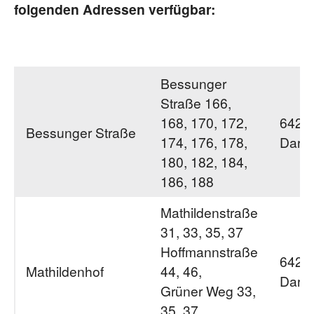
folgenden Adressen verfügbar:
Bessunger
Straße 166,
168, 170, 172,
6429
Bessunger Straße
174, 176, 178,
Darm
180, 182, 184,
186, 188
Mathildenstraße
31, 33, 35, 37
Hoffmannstraße
6428
Mathildenhof
44, 46,
Darm
Grüner Weg 33,
35, 37,