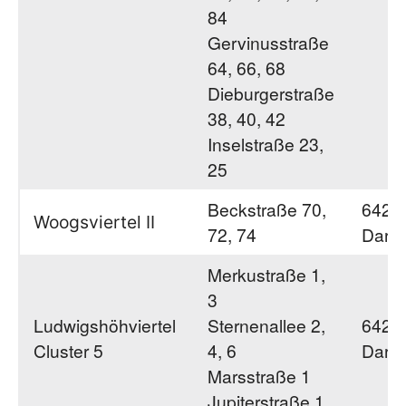
84
Gervinusstraße
64, 66, 68
Dieburgerstraße
38, 40, 42
Inselstraße 23,
25
Beckstraße 70,
6428
Woogsviertel II
72, 74
Darm
Merkustraße 1,
3
Ludwigshöhviertel
Sternenallee 2,
6428
Cluster 5
4, 6
Darm
Marsstraße 1
Jupiterstraße 1