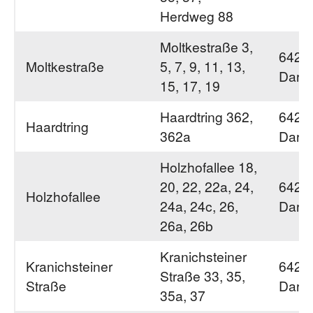
Herdweg 88
Moltkestraße 3,
6429
Moltkestraße
5, 7, 9, 11, 13,
Darm
15, 17, 19
Haardtring 362,
6429
Haardtring
362a
Darm
Holzhofallee 18,
20, 22, 22a, 24,
6429
Holzhofallee
24a, 24c, 26,
Darm
26a, 26b
Kranichsteiner
Kranichsteiner
6428
Straße 33, 35,
Straße
Darm
35a, 37