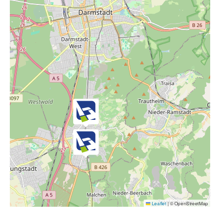
Leaflet
|
© OpenStreetMap