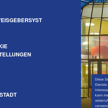
WEISGEBERSYST
KIE
STELLUNGEN
Diese Se
Dienste
Interes
MSTADT
kann mei
widerru
verwen