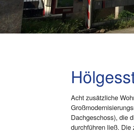
Hölgess
Acht zusätzliche Wo
Großmodernisierungsm
Dachgeschoss), die d
durchführen ließ. D