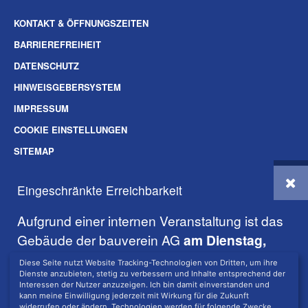
KONTAKT & ÖFFNUNGSZEITEN
BARRIEREFREIHEIT
DATENSCHUTZ
HINWEISGEBERSYSTEM
IMPRESSUM
COOKIE EINSTELLUNGEN
SITEMAP
SOZIALE-MEDIEN
Eingeschränkte Erreichbarkeit
© 2026 BAUVEREIN AG DARMSTADT
Aufgrund einer internen Veranstaltung ist das
Gebäude der bauverein AG
am Dienstag,
den 18.08.2026 geschlossen
.
Diese Seite nutzt Website Tracking-Technologien von Dritten, um ihre
Dienste anzubieten, stetig zu verbessern und Inhalte entsprechend der
Interessen der Nutzer anzuzeigen. Ich bin damit einverstanden und
Die telefonische Erreichbarkeit ist davon nicht betroffen.
kann meine Einwilligung jederzeit mit Wirkung für die Zukunft
widerrufen oder ändern. Technologien werden für folgende Zwecke