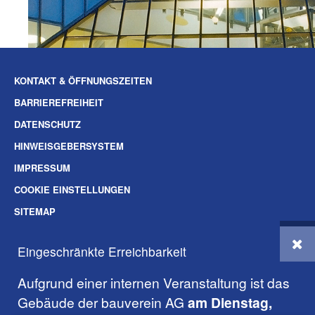
KONTAKT & ÖFFNUNGSZEITEN
BARRIEREFREIHEIT
DATENSCHUTZ
HINWEISGEBERSYSTEM
IMPRESSUM
COOKIE EINSTELLUNGEN
SITEMAP
SOZIALE-MEDIEN
Eingeschränkte Erreichbarkeit
© 2026 BAUVEREIN AG DARMSTADT
Aufgrund einer internen Veranstaltung ist das
Gebäude der bauverein AG
am Dienstag,