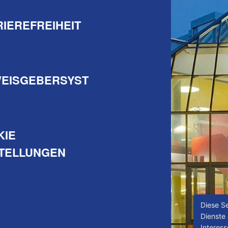
IEREFREIHEIT
WEISGEBERSYST
KIE
STELLUNGEN
Diese Se
Dienste
Interes