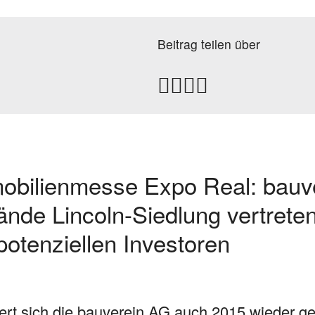
Beitrag teilen über
bilienmesse Expo Real: bauve
nde Lincoln-Siedlung vertreten
otenziellen Investoren
iert sich die bauverein AG auch 2015 wieder g