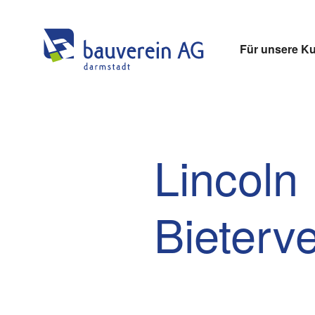
Für unsere K
Lincoln
Bieterv