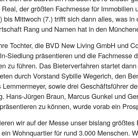
Real, der größten Fachmesse für Immobilien un
bis Mittwoch (7.) trifft sich dann alles, was i
rtschaft Rang und Namen hat in den Münchene
ihre Tochter, die BVD New Living GmbH und Co
oln-Siedlung präsentieren und die Fachmesse d
n zu führen. Das Bieterverfahren startet dann
eten durch Vorstand Sybille Wegerich, den Ber
s Lemmermeyer, sowie drei Geschäftsführer d
g. Hans-Jürgen Braun, Marcus Gunkel und Ge
präsentieren zu können, wurde vorab ein Prosp
ieren wir auf der Messe unser bislang größtes 
n ein Wohnquartier für rund 3.000 Menschen. Wi