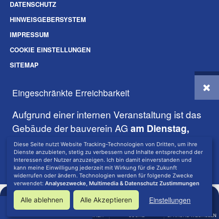
DATENSCHUTZ
HINWEISGEBERSYSTEM
IMPRESSUM
COOKIE EINSTELLUNGEN
SITEMAP
SOZIALE-MEDIEN
Eingeschränkte Erreichbarkeit
© 2026 BAUVEREIN AG DARMSTADT
Aufgrund einer internen Veranstaltung ist das
Gebäude der bauverein AG
am Dienstag,
den 18.08.2026 geschlossen
.
Diese Seite nutzt Website Tracking-Technologien von Dritten, um ihre
Dienste anzubieten, stetig zu verbessern und Inhalte entsprechend der
Interessen der Nutzer anzuzeigen. Ich bin damit einverstanden und
Die telefonische Erreichbarkeit ist davon nicht betroffen.
kann meine Einwilligung jederzeit mit Wirkung für die Zukunft
widerrufen oder ändern. Technologien werden für folgende Zwecke
verwendet:
Analysezwecke, Multimedia & Datenschutz Zustimmungen
Einstellungen
Alle ablehnen
Alle Akzeptieren
Seite vorlesen lassen:
MENÜ
BARRIEREFREIHEIT
SUCHE
SPRACHE WECHSELN