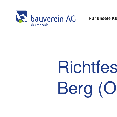
Für unsere K
Richtfe
Berg (O