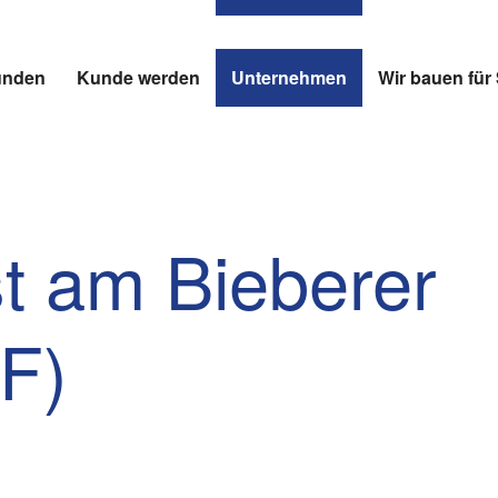
unden
Kunde werden
Unternehmen
Wir bauen fü
st am Bieberer
F)