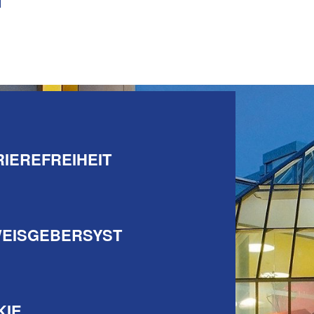
IEREFREIHEIT
WEISGEBERSYST
KIE