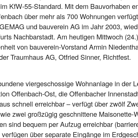
n im KfW-55-Standard. Mit dem Bauvorhaben eng
ffenbach über mehr als 700 Wohnungen verfügt,
EMAG und bauverein AG im Jahr 2003, wiede
urts Nachbarstadt. Am heutigen Mittwoch (24.) 
nheit von bauverein-Vorstand Armin Niedenth
er Traumhaus AG, Otfried Sinner, Richtfest.
undene viergeschossige Wohnanlage in der Le
tion Offenbach-Ost, die Offenbacher Innenstad
 aus schnell erreichbar – verfügt über zwölf Zw
ie zwei großzügig geschnittene Maisonette-
 sind bequem per Aufzug erreichbar (barriere
verfügen über separate Eingänge im Erdgesch