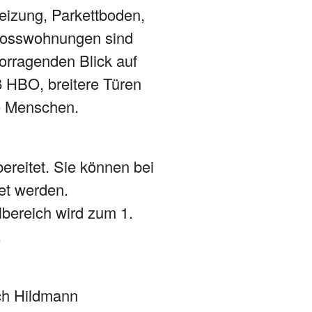
eizung, Parkettboden,
chosswohnungen sind
vorragenden Blick auf
ß HBO, breitere Türen
re Menschen.
bereitet. Sie können bei
et werden.
ilbereich wird zum 1.
.
ich Hildmann