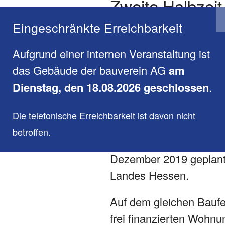
Zweite Halbzei
vierte Bauvorha
Eingeschränkte Erreichbarkeit
feiert nach ein
Aufgrund einer internen Veranstaltung ist
das Gebäude der bauverein AG
am
Darmstadt, 23.1.2019
Dienstag, den 18.08.2026 geschlossen
.
Bauprojekt der bauverei
heutigen Mittwoch (23.
Die telefonische Erreichbarkeit ist davon nicht
Neubau gehisst, der se
betroffen.
Bienstein im südlichen B
Dezember 2019 geplant.
Landes Hessen.
Auf dem gleichen Baufel
frei finanzierten Woh