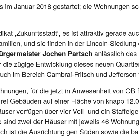
its im Januar 2018 gestartet; die Wohnungen s
kat ,Zukunftsstadt‘, es ist attraktiv gerade au
milien, und sie finden in der Lincoln-Siedlung e
ürgermeister Jochen Partsch
anlässlich des 
ür die zügige Entwicklung dieses neuen Quarti
ch im Bereich Cambrai-Fritsch und Jefferson f
hnungen, für die jetzt in Anwesenheit von OB P
n drei Gebäuden auf einer Fläche von knapp 12
äuser verfügen über vier Voll- und ein Staffelg
o sind zwei der Häuser mit jeweils 46 Wohnunge
ich ist die Ausrichtung gen Süden sowie die bar