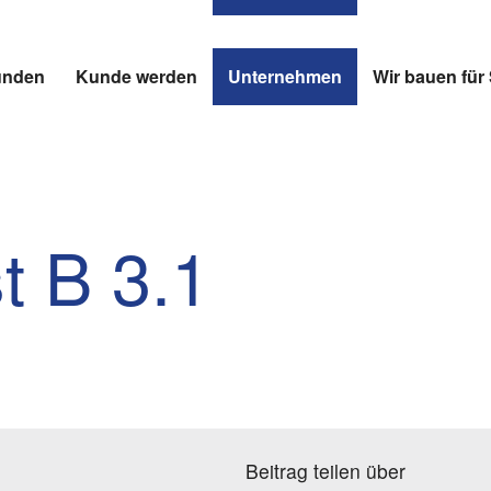
unden
Kunde werden
Unternehmen
Wir bauen fü
t B 3.1
Beitrag teilen über