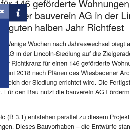
t für 146 geförderte Wohnungen
ben der bauverein AG in der Li
em guten halben Jahr Richtfest
 –
Wenige Wochen nach Jahreswechsel biegt a
n AG in der Lincoln-Siedlung auf die Zielgera
) der Richtkranz für einen 146 geförderte Wo
it Juni 2018 nach Plänen des Wiesbadener Arch
ereich der Siedlung errichtet wird. Die Fertigst
 Für den Bau nutzt die bauverein AG Fördermit
d (B 3.1) entstehen parallel zu diesem Projek
nungen. Dieses Bauvorhaben – die Entwürfe s