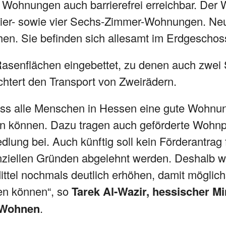
e Wohnungen auch barrierefrei erreichbar. De
 Vier- sowie vier Sechs-Zimmer-Wohnungen. N
esehen. Sie befinden sich allesamt im Erdg
Rasenflächen eingebettet, zu denen auch zwei 
chtert den Transport von Zweirädern.
ass alle Menschen in Hessen eine gute Wohnu
n können. Dazu tragen auch geförderte Wohnpro
dlung bei. Auch künftig soll kein Förderantrag 
iellen Gründen abgelehnt werden. Deshalb we
tel nochmals deutlich erhöhen, damit möglichs
den können“, so
Tarek Al-Wazir, hessischer Min
 Wohnen
.