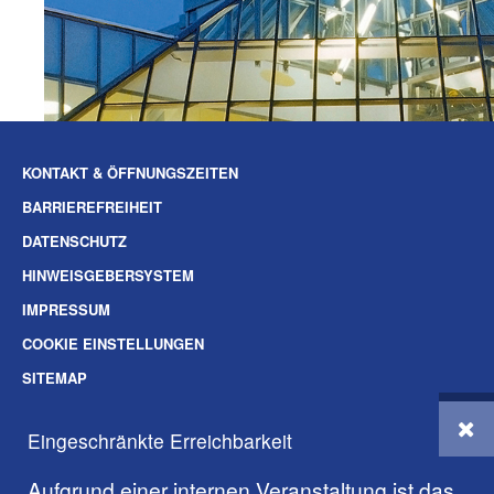
KONTAKT & ÖFFNUNGSZEITEN
BARRIEREFREIHEIT
DATENSCHUTZ
HINWEISGEBERSYSTEM
IMPRESSUM
COOKIE EINSTELLUNGEN
SITEMAP
SOZIALE-MEDIEN
Eingeschränkte Erreichbarkeit
© 2026 BAUVEREIN AG DARMSTADT
Aufgrund einer internen Veranstaltung ist das