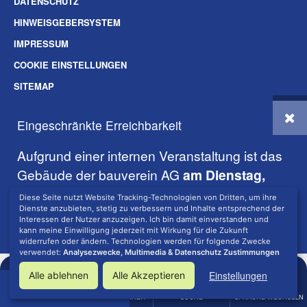
DATENSCHUTZ
HINWEISGEBERSYSTEM
IMPRESSUM
COOKIE EINSTELLUNGEN
SITEMAP
SOZIALE-MEDIEN
Eingeschränkte Erreichbarkeit
© 2026 BAUVEREIN AG DARMSTADT
Aufgrund einer internen Veranstaltung ist das
Gebäude der bauverein AG
am Dienstag,
den 18.08.2026 geschlossen
.
Diese Seite nutzt Website Tracking-Technologien von Dritten, um ihre
Dienste anzubieten, stetig zu verbessern und Inhalte entsprechend der
Interessen der Nutzer anzuzeigen. Ich bin damit einverstanden und
Die telefonische Erreichbarkeit ist davon nicht betroffen.
kann meine Einwilligung jederzeit mit Wirkung für die Zukunft
widerrufen oder ändern. Technologien werden für folgende Zwecke
verwendet:
Analysezwecke, Multimedia & Datenschutz Zustimmungen
Einstellungen
Alle ablehnen
Alle Akzeptieren
Seite vorlesen lassen:
MENÜ
BARRIEREFREIHEIT
SUCHE
SPRACHE WECHSELN